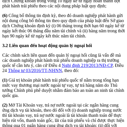
dịch Chứng khoán trong vòng 10 ngày kể từ ngày hoàn thành đợt
phát hành trái phiếu theo các nội dung pháp luật quy định;
(6)
Công bố thông tin định kỳ, theo đó doanh nghiệp phát hành gửi
nội dung công bố thông tin theo quy định của pháp luật đến Sở giao
dịch Chứng khoán định kỳ (i) 06 tháng trong thời hạn 60 ngày kể từ
ngày kết thúc 06 tháng đầu năm tài chính và (ii) hàng năm trong thời
hạn 90 ngày kể từ ngày kết thúc năm tài chính.
3.2 Liên quan đến hoạt động quản lý ngoại hối
Các chính sách liên quan đến quản lý ngoại hối cũng là vấn đề mà
các doanh nghiệp phát hành trái phiếu doanh nghiệp ra thị trường
quốc tế cần lưu ý, căn cứ Điều 4
Nghị định 219/2013/NĐ-CP
, Điều
24
Thông tư 03/2016/TT-NHNN
, theo đó:
(1)
Giá trị khoản phát hành trái phiếu quốc tế nằm trong tổng hạn
mức vay thương mại nước ngoài tự vay, tự trả hàng năm do Thủ
tướng Chính phủ phê duyệt nhằm đảm bảo an toàn an ninh tài chính
quốc gia.
(2)
Mở Tài Khoản vay, trả nợ nước ngoài tại các ngân hàng cung
ứng dịch vụ tài khoản, theo đó đối với (i) doanh nghiệp trong nước
thì tài khoản vay, trả nợ nước ngoài là tài khoản thanh toán để thực
hiện rút vốn, thanh toán gốc, lãi của trái phiếu và chỉ được thực hiện
thông qua 01 ngân hàng cung ứng dịch vụ tài khoản; (ii) đối với