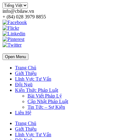
info@cbilaw.vn
+ (84) 028 3979 8855
Open Menu
Trang Chủ
Giới Thiệu
Lĩnh Vực Tư Vấn
Đội Ngũ
Kiến Thức Pháp Luật
Bài Viết Pháp Lý
Cập Nhật Pháp Luật
Tin Tức – Sự Kiện
Liên Hệ
Trang Chủ
Giới Thiệu
Lĩnh Vực Tư Vấn