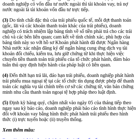
doanh nghiệp có vốn đầu tư nước ngoài thì tài khoản vay, trả nợ
nước ngoài là tài khoản vốn đầu tư trực tiếp.
(3)
Do tính chất đặc thù của trái phiếu quốc tế, mỗi đợt thanh toán
(gốc, lãi và các khoản thanh toán khác của trái phiếu), doanh
nghiệp
có trách nhiệm lập bảng tính về số tiền phải trả cho các trái
chủ và các bên liên quan; cam kết về tính chính xác, phù hợp của
bảng tính này so với hồ sơ Khoản phát hành đã được Ngân hàng
Nhà nước xác nhận đăng ký để ngân hàng cung ứng dịch vụ tài
khoản đối chiếu, kiểm tra, lưu giữ chứng từ khi thực hiện việc
chuyển tiền thanh toán trái phiếu của tổ chức phát hành, đảm bảo
tuân thủ quy định hiện hành của pháp luật có liên quan.
(4)
Đến thời hạn trả lãi, đáo hạn trái phiếu, doanh nghiệp phát hành
trái phiếu mua ngoại tệ tại các tổ chức tín dụng được phép để thanh
toán các nghĩa vụ tài chính trên cơ sở các chứng từ, văn bản chứng
minh nhu cầu thanh toán ngoại tệ hợp pháp theo luật định.
(5)
Định kỳ hàng quý, chậm nhất vào ngày 05 của tháng tiếp theo
ngay sau kỳ báo cáo, doanh nghiệp phải báo cáo tình hình thực hiện
đối với khoản vay bằng hình thức phát hành trái phiếu theo hình
thức (i) trực tuyến hoặc (ii) truyền thống.
Xem thêm mẫu: