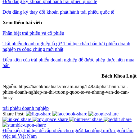
Đơn đăng ký khoản phát hành trái phiếu quốc tế
Đơn đăng ký thay đổi khoản phát hành trái phiếu quốc tế
Xem thêm bài viết:
Phân biệt trái phiếu và cổ phiếu
Trái phiếu doanh nghiệp là gì? Thủ tục chào bán trái phiếu doanh
nghiệp ra công chúng mới nhất
Điều kiện của trái phiếu doanh nghiệp để được phép thực hiện mua,
bán
Bách Khoa Luật
Nguồn: https://bachkhoaluat.vn/cam-nang/14824/phat-hanh-trai-
phieu-doanh-nghiep-ra-thi-truong-quoc-te-va-nhung-van-de-can-
luu-y
trái phiếu doanh nghiệp
Share Post:
Điều kiện, thủ tục để cấp phép cho người lao động nước ngoài làm
việc tại Việt Nam