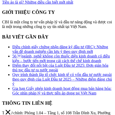
Tiền ảo là gì? Những điều cần biết mới nhất
GIỚI THIỆU CÔNG TY
CBI là một công ty tư vấn pháp lý và đầu tư năng động và được coi
là một trong những công ty uy tín nhất tại Việt Nam.
BÀI VIẾT GẦN ĐÂY
Điều chỉnh giấy chứng nhận đăng ký đầu tư (IRC): Những
vấn đề doanh nghiệp cần lưu ý theo quy định mới
56 ngành, nghề không còn thuộc diện kinh doanh có điều
kiện – bước tiến mới trong cải cách thể chế kinh doanh
Điểm thay đổi nổi bật của Luật Đầu tư 2025: Đơn giản hóa
thủ tục đầu tư ra nước ngoài
Quy trình thành lập tổ chức kinh tế có vốn đầu tư nước ngoài
theo quy định của Luật Đầu tư 2025 – Những điểm đáng chú
ý
Gia hạn Giấy phép kinh doanh hoạt động mua bán hàng hóa:
Góc nhìn pháp lý và thực tiễn áp dụng tại Việt Nam
THÔNG TIN LIÊN HỆ
Trụ sở chính: Phòng 1.04 – Tầng 1, số 108 Trần Đình Xu, Phường