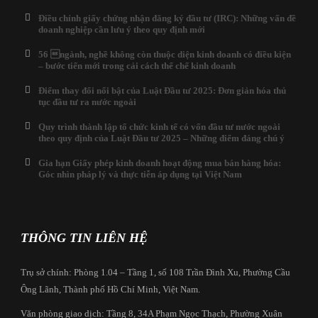
Điều chỉnh giấy chứng nhận đăng ký đầu tư (IRC): Những vấn đề
doanh nghiệp cần lưu ý theo quy định mới
56 ngành, nghề không còn thuộc diện kinh doanh có điều kiện
– bước tiến mới trong cải cách thể chế kinh doanh
Điểm thay đổi nổi bật của Luật Đầu tư 2025: Đơn giản hóa thủ
tục đầu tư ra nước ngoài
Quy trình thành lập tổ chức kinh tế có vốn đầu tư nước ngoài
theo quy định của Luật Đầu tư 2025 – Những điểm đáng chú ý
Gia hạn Giấy phép kinh doanh hoạt động mua bán hàng hóa:
Góc nhìn pháp lý và thực tiễn áp dụng tại Việt Nam
THÔNG TIN LIÊN HỆ
Trụ sở chính: Phòng 1.04 – Tầng 1, số 108 Trần Đình Xu, Phường Cầu
Ông Lãnh, Thành phố Hồ Chí Minh, Việt Nam.
Văn phòng giao dịch: Tầng 8, 34A Phạm Ngọc Thạch, Phường Xuân