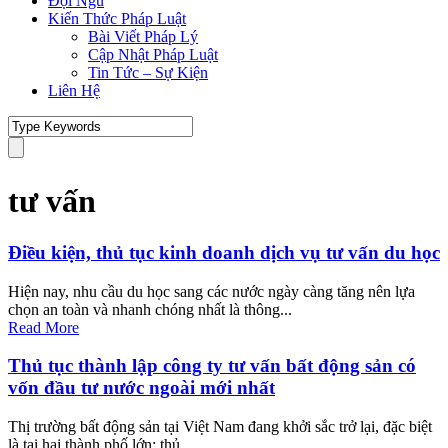
Đội Ngũ
Kiến Thức Pháp Luật
Bài Viết Pháp Lý
Cập Nhật Pháp Luật
Tin Tức – Sự Kiện
Liên Hệ
tư vấn
Điều kiện, thủ tục kinh doanh dịch vụ tư vấn du học
Hiện nay, nhu cầu du học sang các nước ngày càng tăng nên lựa
chọn an toàn và nhanh chóng nhất là thông...
Read More
Thủ tục thành lập công ty tư vấn bất động sản có
vốn đầu tư nước ngoài mới nhất
Thị trường bất động sản tại Việt Nam đang khởi sắc trở lại, đặc biệt
là tại hai thành phố lớn: thủ...