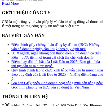
Read More
GIỚI THIỆU CÔNG TY
CBI là một công ty tư vấn pháp lý và đầu tư năng động và được coi
là một trong những công ty uy tín nhất tại Việt Nam.
BÀI VIẾT GẦN ĐÂY
Điều chỉnh giấy chứng nhận đăng ký đầu tư (IRC): Những
vấn đề doanh nghiệp cần lưu ý theo quy định mới
56 ngành, nghề không còn thuộc diện kinh doanh có điều
kiện – bước tiến mới trong cải cách thể chế kinh doanh
Điểm thay đổi nổi bật của Luật Đầu tư 2025: Đơn giản hóa
thủ tục đầu tư ra nước ngoài
Quy trình thành lập tổ chức kinh tế có vốn đầu tư nước ngoài
theo quy định của Luật Đầu tư 2025 – Những điểm đáng chú
ý
Gia hạn Giấy phép kinh doanh hoạt động mua bán hàng hóa:
Góc nhìn pháp lý và thực tiễn áp dụng tại Việt Nam
THÔNG TIN LIÊN HỆ
Trụ sở chính: Phòng 1.04 – Tầng 1, số 108 Trần Đình Xu, Phường