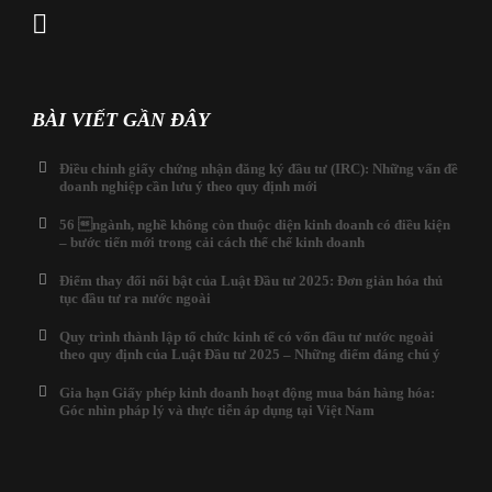
BÀI VIẾT GẦN ĐÂY
Điều chỉnh giấy chứng nhận đăng ký đầu tư (IRC): Những vấn đề
doanh nghiệp cần lưu ý theo quy định mới
56 ngành, nghề không còn thuộc diện kinh doanh có điều kiện
– bước tiến mới trong cải cách thể chế kinh doanh
Điểm thay đổi nổi bật của Luật Đầu tư 2025: Đơn giản hóa thủ
tục đầu tư ra nước ngoài
Quy trình thành lập tổ chức kinh tế có vốn đầu tư nước ngoài
theo quy định của Luật Đầu tư 2025 – Những điểm đáng chú ý
Gia hạn Giấy phép kinh doanh hoạt động mua bán hàng hóa:
Góc nhìn pháp lý và thực tiễn áp dụng tại Việt Nam