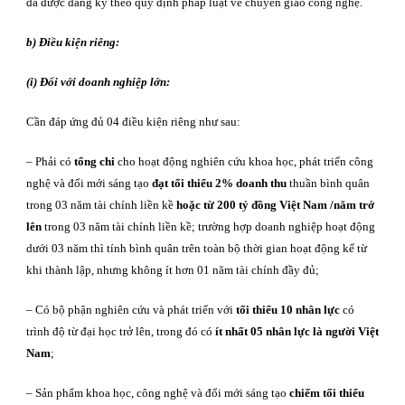
đã được đăng ký theo quy định pháp luật về chuyển giao công nghệ.
b) Điều kiện riêng:
(i) Đối với doanh nghiệp lớn:
Cần đáp ứng đủ 04 điều kiện riêng như sau:
– Phải có
tổng chi
cho hoạt động nghiên cứu khoa học, phát triển công
nghệ và đổi mới sáng tạo
đạt tối thiểu 2% doanh thu
thuần bình quân
trong 03 năm tài chính liền kề
hoặc từ 200 tỷ đồng
Việt Nam /năm trở
lên
trong 03 năm tài chính liền kề; trường hợp doanh nghiệp hoạt động
dưới 03 năm thì tính bình quân trên toàn bộ thời gian hoạt động kể từ
khi thành lập, nhưng không ít hơn 01 năm tài chính đầy đủ;
– Có bộ phận nghiên cứu và phát triển với
tối thiểu 10 nhân lực
có
trình độ từ đại học trở lên, trong đó có
ít nhất 05 nhân lực là người Việt
Nam
;
– Sản phẩm khoa học, công nghệ và đổi mới sáng tạo
chiếm tối thiểu