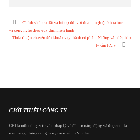
Chính sách ưu đãi và hỗ trợ đối với doanh nghiệp khoa học
và công nghệ theo quy định hiện hành
Thỏa thuận chuyển đổi khoản vay thành cổ phần: Những vấn đề pháp
lý cần lưu ý
GIỚI THIỆU CÔNG TY
CBI là một công ty tư vấn pháp lý và đầu tư năng động và được coi là
một trong những công ty uy tín nhất tại Việt Nam.