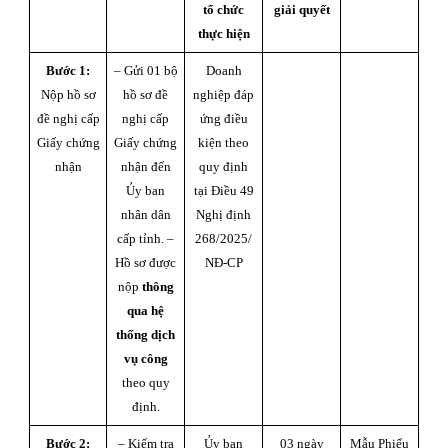
tổ chức
giải quyết
thực hiện
Bước 1:
– Gửi 01 bộ
Doanh
Nộp hồ sơ
hồ sơ đề
nghiệp đáp
đề nghị cấp
nghị cấp
ứng điều
Giấy chứng
Giấy chứng
kiện theo
nhận
nhận đến
quy định
Ủy ban
tại Điều 49
nhân dân
Nghị định
cấp tỉnh. –
268/2025/
Hồ sơ được
NĐ-CP
nộp
thông
qua
hệ
thống dịch
vụ công
theo quy
định.
Bước 2:
– Kiểm tra
Ủy ban
03 ngày
Mẫu Phiếu