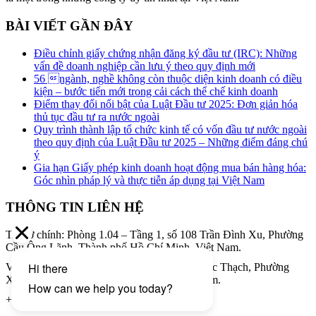
BÀI VIẾT GẦN ĐÂY
Điều chỉnh giấy chứng nhận đăng ký đầu tư (IRC): Những
vấn đề doanh nghiệp cần lưu ý theo quy định mới
56 ngành, nghề không còn thuộc diện kinh doanh có điều
kiện – bước tiến mới trong cải cách thể chế kinh doanh
Điểm thay đổi nổi bật của Luật Đầu tư 2025: Đơn giản hóa
thủ tục đầu tư ra nước ngoài
Quy trình thành lập tổ chức kinh tế có vốn đầu tư nước ngoài
theo quy định của Luật Đầu tư 2025 – Những điểm đáng chú
ý
Gia hạn Giấy phép kinh doanh hoạt động mua bán hàng hóa:
Góc nhìn pháp lý và thực tiễn áp dụng tại Việt Nam
THÔNG TIN LIÊN HỆ
Trụ sở chính: Phòng 1.04 – Tầng 1, số 108 Trần Đình Xu, Phường
Cầu Ông Lãnh, Thành phố Hồ Chí Minh, Việt Nam.
Văn phòng giao dịch: Tầng 8, 34A Phạm Ngọc Thạch, Phường
Xuân Hòa, Thành phố Hồ Chí Minh, Việt Nam.
+ (84) 28 3979 8855