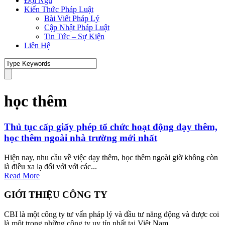
Đội Ngũ
Kiến Thức Pháp Luật
Bài Viết Pháp Lý
Cập Nhật Pháp Luật
Tin Tức – Sự Kiện
Liên Hệ
học thêm
Thủ tục cấp giấy phép tổ chức hoạt động dạy thêm,
học thêm ngoài nhà trường mới nhất
Hiện nay, nhu cầu về việc dạy thêm, học thêm ngoài giờ không còn
là điều xa lạ đối với với các...
Read More
GIỚI THIỆU CÔNG TY
CBI là một công ty tư vấn pháp lý và đầu tư năng động và được coi
là một trong những công ty uy tín nhất tại Việt Nam.