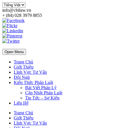
info@cbilaw.vn
+ (84) 028 3979 8855
Open Menu
Trang Chủ
Giới Thiệu
Lĩnh Vực Tư Vấn
Đội Ngũ
Kiến Thức Pháp Luật
Bài Viết Pháp Lý
Cập Nhật Pháp Luật
Tin Tức – Sự Kiện
Liên Hệ
Trang Chủ
Giới Thiệu
Lĩnh Vực Tư Vấn