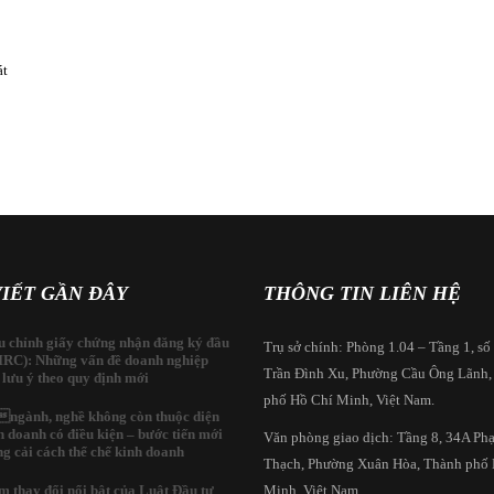
át
VIẾT GẦN ĐÂY
THÔNG TIN LIÊN HỆ
u chỉnh giấy chứng nhận đăng ký đầu
Trụ sở chính: Phòng 1.04 – Tầng 1, số
(IRC): Những vấn đề doanh nghiệp
Trần Đình Xu, Phường Cầu Ông Lãnh,
 lưu ý theo quy định mới
phố Hồ Chí Minh, Việt Nam.
ngành, nghề không còn thuộc diện
h doanh có điều kiện – bước tiến mới
Văn phòng giao dịch: Tầng 8, 34A P
ng cải cách thể chế kinh doanh
Thạch, Phường Xuân Hòa, Thành phố
m thay đổi nổi bật của Luật Đầu tư
Minh, Việt Nam.