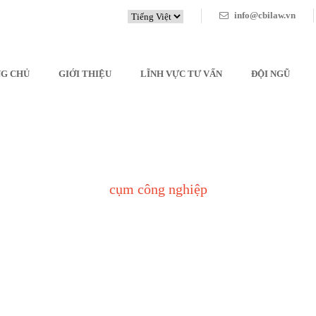
info@cbilaw.vn
G CHỦ
GIỚI THIỆU
LĨNH VỰC TƯ VẤN
ĐỘI NGŨ
cụm công nghiệp