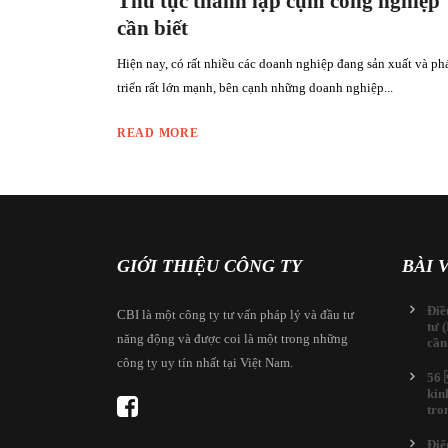
Thủ tục thành lập cụm công nghiệp
cần biết
Hiện nay, có rất nhiều các doanh nghiệp đang sản xuất và ph
triển rất lớn mạnh, bên cạnh những doanh nghiệp...
READ MORE
GIỚI THIỆU CÔNG TY
BÀI 
Điề
CBI là một công ty tư vấn pháp lý và đầu tư
tư 
năng động và được coi là một trong những
cần
công ty uy tín nhất tại Việt Nam.
56 
kin
tro
Điể