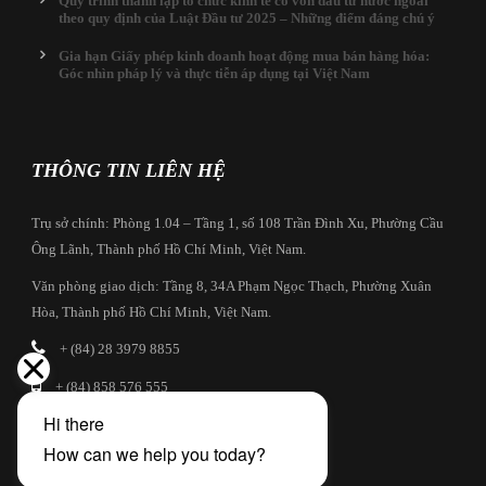
Quy trình thành lập tổ chức kinh tế có vốn đầu tư nước ngoài
theo quy định của Luật Đầu tư 2025 – Những điểm đáng chú ý
Gia hạn Giấy phép kinh doanh hoạt động mua bán hàng hóa:
Góc nhìn pháp lý và thực tiễn áp dụng tại Việt Nam
THÔNG TIN LIÊN HỆ
Trụ sở chính: Phòng 1.04 – Tầng 1, số 108 Trần Đình Xu, Phường Cầu
Ông Lãnh, Thành phố Hồ Chí Minh, Việt Nam.
Văn phòng giao dịch: Tầng 8, 34A Phạm Ngọc Thạch, Phường Xuân
Hòa, Thành phố Hồ Chí Minh, Việt Nam.
+ (84) 28 3979 8855
+ (84) 858 576 555
info@cbilaw.vn
Hồ sơ công ty