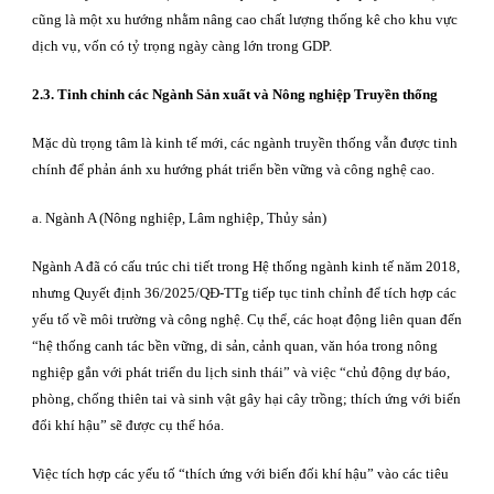
cũng là một xu hướng nhằm nâng cao chất lượng thống kê cho khu vực
dịch vụ, vốn có tỷ trọng ngày càng lớn trong GDP.
2.3. Tinh chỉnh các Ngành Sản xuất và Nông nghiệp Truyền thống
Mặc dù trọng tâm là kinh tế mới, các ngành truyền thống vẫn được tinh
chính để phản ánh xu hướng phát triển bền vững và công nghệ cao.
a. Ngành A (Nông nghiệp, Lâm nghiệp, Thủy sản)
Ngành A đã có cấu trúc chi tiết trong Hệ thống ngành kinh tế năm 2018,
nhưng Quyết định 36/2025/QĐ-TTg tiếp tục tinh chỉnh để tích hợp các
yếu tố về môi trường và công nghệ. Cụ thể, các hoạt động liên quan đến
“hệ thống canh tác bền vững, di sản, cảnh quan, văn hóa trong nông
nghiệp gắn với phát triển du lịch sinh thái” và việc “chủ động dự báo,
phòng, chống thiên tai và sinh vật gây hại cây trồng; thích ứng với biến
đổi khí hậu” sẽ được cụ thể hóa.
Việc tích hợp các yếu tố “thích ứng với biến đối khí hậu” vào các tiêu