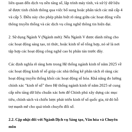
liên quan đến dịch vụ nền tảng số, lập trình máy tính, và xử lý dữ liệu
sẽ được tinh chỉnh thông qua việc bổ sung hoặc phân tách các mã cấp 4
và cấp 5. Điều này cho phép phân biệt rõ ràng giữa các hoạt động viễn
thông truyền thống và các dịch vụ công nghệ thông tin hiện đại.
2. Sử dụng Ngành V (Ngành mới): Nếu Ngành V được dành riêng cho
các hoạt động sáng tạo, tri thức, hoặc kinh tế số tổng hợp, nó sẽ là nơi
tập hợp các hoạt động công nghệ cao bị phân tán trước đây.
Các định nghĩa rõ ràng hơn trong Hệ thống ngành kinh tế năm 2025 về
các hoạt động kinh tế số giúp các nhà thống kê phân tách rõ ràng các
hoạt động truyền thống khỏi các hoạt động số hóa. Khả năng đo lường
chính xác “kinh tế số” theo Hệ thống ngành kinh tế năm 2025 sẽ cung
cấp nền tảng dữ liệu chuẩn xác hơn để Chính phú xây dựng các mục
tiêu, chính sách và chiến lược phát triển kinh tế số quốc gia, từ đó hỗ
trợ mạnh mẽ cho quá trình chuyển đổi số.
2.2. Cập nhật đối với Ngành Dịch vụ Sáng tạo, Văn hóa và Chuyên
môn