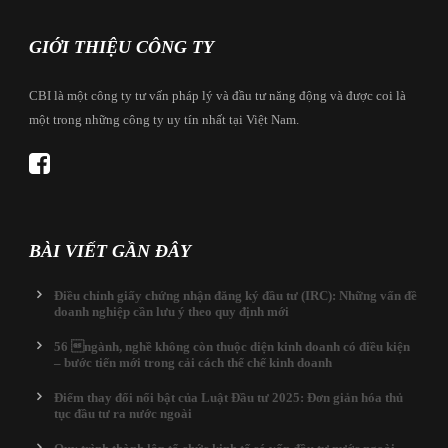
GIỚI THIỆU CÔNG TY
CBI là một công ty tư vấn pháp lý và đầu tư năng động và được coi là
một trong những công ty uy tín nhất tại Việt Nam.
BÀI VIẾT GẦN ĐÂY
Điều chỉnh giấy chứng nhận đăng ký đầu tư (IRC): Những vấn đề
doanh nghiệp cần lưu ý theo quy định mới
56 ngành, nghề không còn thuộc diện kinh doanh có điều kiện
– bước tiến mới trong cải cách thể chế kinh doanh
Điểm thay đổi nổi bật của Luật Đầu tư 2025: Đơn giản hóa thủ
tục đầu tư ra nước ngoài