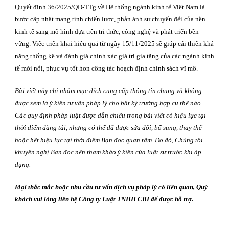
Quyết định 36/2025/QĐ-TTg về Hệ thống ngành kinh tế Việt Nam là
bước cập nhật mang tính chiến lược, phản ánh sự chuyển đểi của nền
kinh tế sang mô hình dựa trên tri thức, công nghệ và phát triển bền
vững. Việc triển khai hiệu quả từ ngày 15/11/2025 sẽ giúp cải thiện khả
năng thống kê và đánh giá chính xác giá trị gia tăng của các ngành kinh
tế mới nổi, phục vụ tốt hơn công tác hoạch định chính sách vĩ mô.
Bài viết này chỉ nhằm mục đích cung cấp thông tin chung và không
được xem là ý kiến tư vấn pháp lý cho bất kỳ trường hợp cụ thể nào.
Các quy định pháp luật được dẫn chiếu trong bài viết có hiệu lực tại
thời điểm đăng tải, nhưng có thể đã được sửa đổi, bổ sung, thay thế
hoặc hết hiệu lực tại thời điểm Bạn đọc quan tâm. Do đó, Chúng tôi
khuyến nghị Bạn đọc nên tham khảo ý kiến của luật sư trước khi áp
dụng.
Mọi thắc mắc hoặc nhu cầu tư vấn dịch vụ pháp lý có liên quan, Quý
khách vui lòng liên hệ Công ty Luật TNHH CBI để được hỗ trợ.