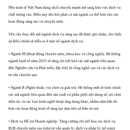
Nền kinh tế Việt Nam đang dịch chuyển mạnh mẽ sang khu vực dịch vụ
chất lượng cao. Điều này đòi hỏi phải có mã ngành cụ thể hơn cho các
hoạt động sáng tạo và chuyên môn.
Yêu cầu thay đổi mã ngành dịch vụ sáng tạo đã được ghi nhận, cho thấy
sự điều chỉnh sẽ diễn ra ở một số ngành dịch vụ:
• Ngành M (Hoạt động chuyên môn, khoa học và công nghệ): Hệ thống
ngành kinh tế năm 2025 sẽ tăng chi tiết hóa các mã ngành liên quan
đến Nghiên cứu và Phát triển, đặc biệt là công nghệ cao và các dịch vụ
tư vấn chuyên sau.
• Ngành R (Nghệ thuật, vui chơi và giải trí): Hệ thống mới sẽ tinh chỉnh
các mã ngành liên quan đến sản xuất và phân phối nội dung số, trò chơi
điện tử, và các loại hình nghệ thuật ứng dụng khác, nhằm nắm bắt tốt
hơn các hoạt động kinh tế sáng tạo dựa trên sở hữu trí tuệ.
• Dịch vụ Hỗ trợ Doanh nghiệp: Tăng cường chi tiết hóa các dịch vụ
B2B chuyên môn cao (như tư vấn quán lý, dịch vụ pháp lý, kế toán)