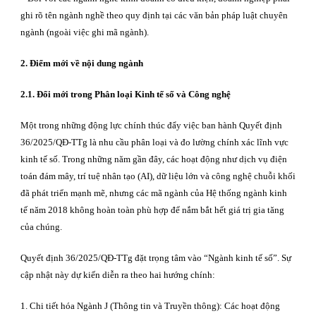
ghi rõ tên ngành nghề theo quy định tại các văn bản pháp luật chuyên
ngành (ngoài việc ghi mã ngành).
2. Điểm mới về nội dung ngành
2.1.
Đổi mới trong Phân loại Kinh tế số và Công nghệ
Một trong những động lực chính thúc đẩy việc ban hành Quyết định
36/2025/QĐ-TTg là nhu cầu phân loại và đo lường chính xác lĩnh vực
kinh tế số. Trong những năm gần đây, các hoạt động như dịch vụ điện
toán đám mây, trí tuệ nhân tạo (AI), dữ liệu lớn và công nghệ chuỗi khối
đã phát triển mạnh mẽ, nhưng các mã ngành của Hệ thống ngành kinh
tế năm 2018 không hoàn toàn phù hợp để nắm bắt hết giá trị gia tăng
của chúng.
Quyết định 36/2025/QĐ-TTg đặt trọng tâm vào “Ngành kinh tế số”. Sự
cập nhật này dự kiến diễn ra theo hai hướng chính:
1. Chi tiết hóa Ngành J (Thông tin và Truyền thông): Các hoạt động