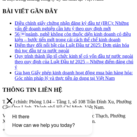
BÀI VIẾT GẦN ĐÂY
Điều chỉnh giấy chứng nhận đăng ký đầu tư (IRC): Những
vấn đề doanh nghiệp cần lưu ý theo quy định mới
56 ngành, nghề không còn thuộc diện kinh doanh có điều
kiện – bước tiến mới trong cải cách thể chế kinh doanh
Điểm thay đổi nổi bật của Luật Đầu tư 2025: Đơn giản hóa
thủ tục đầu tư ra nước ngoài
Quy trình thành lập tổ chức kinh tế có vốn đầu tư nước ngoài
theo quy định của Luật Đầu tư 2025 – Những điểm đáng chú
ý
Gia hạn Giấy phép kinh doanh hoạt động mua bán hàng hóa:
Góc nhìn pháp lý và thực tiễn áp dụng tại Việt Nam
THÔNG TIN LIÊN HỆ
Trụ sở chính: Phòng 1.04 – Tầng 1, số 108 Trần Đình Xu, Phường
Cầu Ông Lãnh, Thành phố Hồ Chí Minh, Việt Nam.
Văn phòng giao dịch: Tầng 8, 34A Phạm Ngọc Thạch, Phường
Xuân Hòa, Thành phố Hồ Chí Minh, Việt Nam.
+ (84) 28 3979 8855