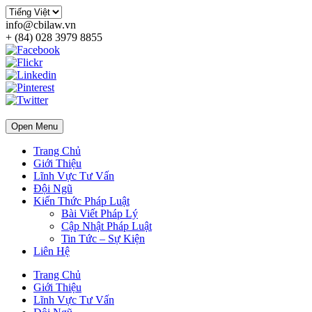
info@cbilaw.vn
+ (84) 028 3979 8855
Open Menu
Trang Chủ
Giới Thiệu
Lĩnh Vực Tư Vấn
Đội Ngũ
Kiến Thức Pháp Luật
Bài Viết Pháp Lý
Cập Nhật Pháp Luật
Tin Tức – Sự Kiện
Liên Hệ
Trang Chủ
Giới Thiệu
Lĩnh Vực Tư Vấn