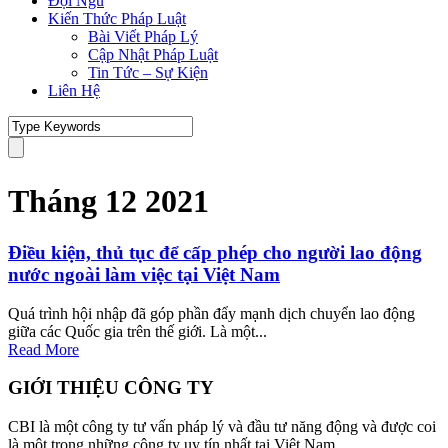
Đội Ngũ
Kiến Thức Pháp Luật
Bài Viết Pháp Lý
Cập Nhật Pháp Luật
Tin Tức – Sự Kiện
Liên Hệ
Tháng 12 2021
Điều kiện, thủ tục để cấp phép cho người lao động
nước ngoài làm việc tại Việt Nam
Quá trình hội nhập đã góp phần đẩy mạnh dịch chuyển lao động
giữa các Quốc gia trên thế giới. Là một...
Read More
GIỚI THIỆU CÔNG TY
CBI là một công ty tư vấn pháp lý và đầu tư năng động và được coi
là một trong những công ty uy tín nhất tại Việt Nam.