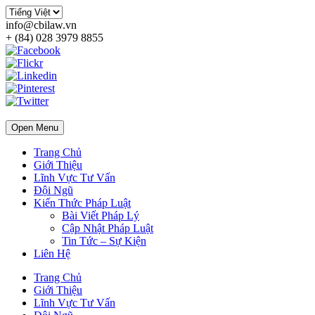
info@cbilaw.vn
+ (84) 028 3979 8855
Open Menu
Trang Chủ
Giới Thiệu
Lĩnh Vực Tư Vấn
Đội Ngũ
Kiến Thức Pháp Luật
Bài Viết Pháp Lý
Cập Nhật Pháp Luật
Tin Tức – Sự Kiện
Liên Hệ
Trang Chủ
Giới Thiệu
Lĩnh Vực Tư Vấn