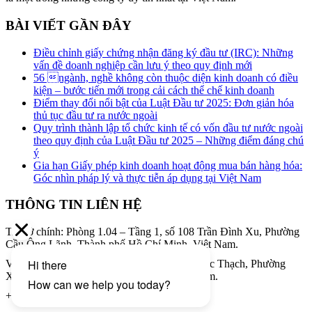
BÀI VIẾT GẦN ĐÂY
Điều chỉnh giấy chứng nhận đăng ký đầu tư (IRC): Những
vấn đề doanh nghiệp cần lưu ý theo quy định mới
56 ngành, nghề không còn thuộc diện kinh doanh có điều
kiện – bước tiến mới trong cải cách thể chế kinh doanh
Điểm thay đổi nổi bật của Luật Đầu tư 2025: Đơn giản hóa
thủ tục đầu tư ra nước ngoài
Quy trình thành lập tổ chức kinh tế có vốn đầu tư nước ngoài
theo quy định của Luật Đầu tư 2025 – Những điểm đáng chú
ý
Gia hạn Giấy phép kinh doanh hoạt động mua bán hàng hóa:
Góc nhìn pháp lý và thực tiễn áp dụng tại Việt Nam
THÔNG TIN LIÊN HỆ
Trụ sở chính: Phòng 1.04 – Tầng 1, số 108 Trần Đình Xu, Phường
Cầu Ông Lãnh, Thành phố Hồ Chí Minh, Việt Nam.
Văn phòng giao dịch: Tầng 8, 34A Phạm Ngọc Thạch, Phường
Xuân Hòa, Thành phố Hồ Chí Minh, Việt Nam.
+ (84) 28 3979 8855