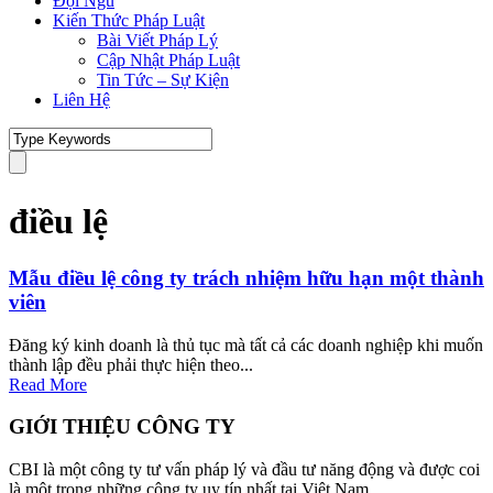
Đội Ngũ
Kiến Thức Pháp Luật
Bài Viết Pháp Lý
Cập Nhật Pháp Luật
Tin Tức – Sự Kiện
Liên Hệ
điều lệ
Mẫu điều lệ công ty trách nhiệm hữu hạn một thành
viên
Đăng ký kinh doanh là thủ tục mà tất cả các doanh nghiệp khi muốn
thành lập đều phải thực hiện theo...
Read More
GIỚI THIỆU CÔNG TY
CBI là một công ty tư vấn pháp lý và đầu tư năng động và được coi
là một trong những công ty uy tín nhất tại Việt Nam.