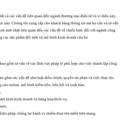
 tất cả các vấn đề liên quan đến ngành thương mại điện tử và vì điều này,
 vực này. Chúng tôi cung cấp cho khách hàng thông tin mà họ cần và tư vấn
ịnh mới nhất liên quan đến các vấn đề về chiến lược đối với ngành công
ong các sản phẩm đổi mới và mô hình kinh doanh của họ.
 bao gồm tư vấn về các lĩnh vực pháp lý phù hợp cho việc thành lập công
ao gồm các vấn đề như luật điều chỉnh, quyền tài phán và việc thực thi;
 cáo online, mô hình kiếm tiền, liên kết và xuất bản;
;
 mô hình kinh doanh và hàng hóa/dịch vụ;
rnet;
 biện pháp chống lại hành vi chiếm đoạt tên miền trên mạng.