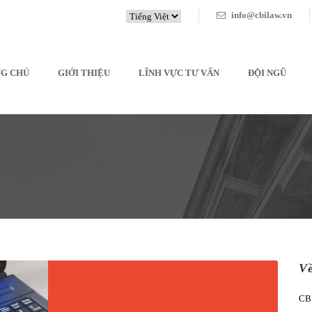
info@cbilaw.vn
G CHỦ
GIỚI THIỆU
LĨNH VỰC TƯ VẤN
ĐỘI NGŨ
V
CBI