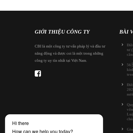
GIỚI THIỆU CÔNG TY
BÀI 
Điề
CBI là một công ty tư vấn pháp lý và đầu tư
tư 
năng động và được coi là một trong những
cần
công ty uy tín nhất tại Việt Nam.
56 
kin
tro
Điể
202
nướ
Quy
vốn
Luậ
chú
Gia