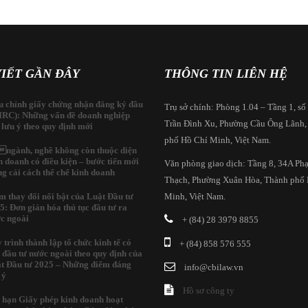
VIẾT GẦN ĐÂY
THÔNG TIN LIÊN HỆ
u chỉnh giấy chứng nhận đăng ký đầu
Trụ sở chính: Phòng 1.04 – Tầng 1, số
(IRC): Những vấn đề doanh nghiệp
Trần Đình Xu, Phường Cầu Ông Lãnh,
 lưu ý theo quy định mới
phố Hồ Chí Minh, Việt Nam.
ngành, nghề không còn thuộc diện
h doanh có điều kiện – bước tiến mới
Văn phòng giao dịch: Tầng 8, 34A P
ng cải cách thể chế kinh doanh
Thạch, Phường Xuân Hòa, Thành phố
m thay đổi nổi bật của Luật Đầu tư
Minh, Việt Nam.
5: Đơn giản hóa thủ tục đầu tư ra
c ngoài
+ (84) 28 3979 8855
 trình thành lập tổ chức kinh tế có
+ (84) 858 576 555
 đầu tư nước ngoài theo quy định của
t Đầu tư 2025 – Những điểm đáng
info@cbilaw.vn
 ý
Hồ sơ công ty
 hạn Giấy phép kinh doanh hoạt